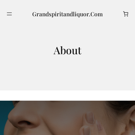
Skip
to
Grandspiritandliquor.com
Search
content
About