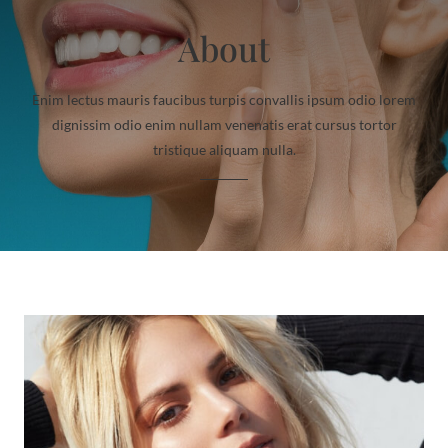
About
Enim lectus mauris faucibus turpis convallis ipsum odio lorem
dignissim odio enim nullam venenatis erat cursus tortor
tristique aliquam nulla.