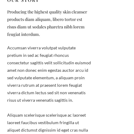
Producing the highest quality skin cleanser
products diam aliquam, libero tortor est
risus diam ut sodales pharetra nibh lorem
feugiat interdum.
Accumsan viverra volutpat vulputate
pretium in sed ac feugiat rhoncus
consectetur sagittis velit sollicitudin euismod
amet non donec enim egestas auctor arcu id
sed vulputate elementum, a aliquam proin
viverra rutrum at praesent lorem feugiat
viverra dictum lectus sed sit non venenatis
risus ut viverra venenatis sagittis in.
Aliquam scelerisque scelerisque ac laoreet
laoreet faucibus vestibulum fringilla ut
aliquet dictumst dignissim id eget cras nulla